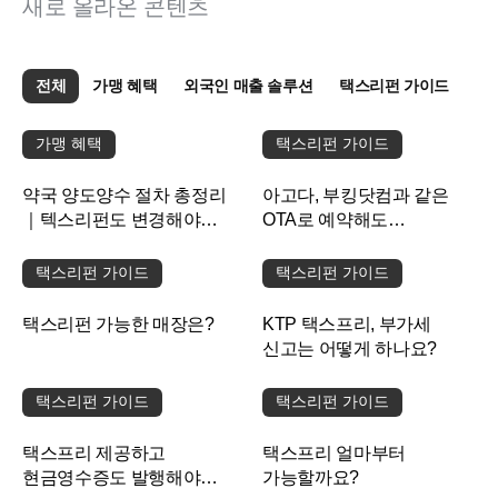
새로 올라온 콘텐츠
전체
가맹 혜택
외국인 매출 솔루션
택스리펀 가이드
가맹 혜택
택스리펀 가이드
약국 양도양수 절차 총정리
아고다, 부킹닷컴과 같은
｜텍스리펀도 변경해야
OTA로 예약해도
할까요?
택스리펀이 되나요?
택스리펀 가이드
택스리펀 가이드
택스리펀 가능한 매장은?
KTP 택스프리, 부가세
신고는 어떻게 하나요?
택스리펀 가이드
택스리펀 가이드
택스프리 제공하고
택스프리 얼마부터
현금영수증도 발행해야
가능할까요?